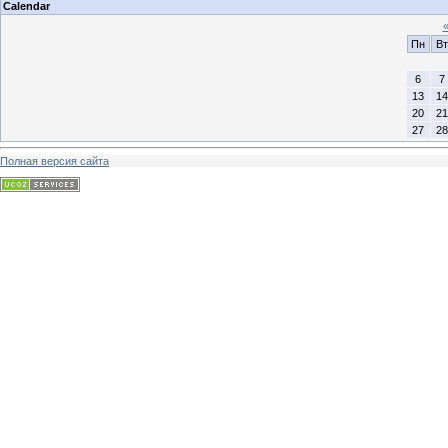
Calendar
Пн
Вт
6
7
13
14
20
21
27
28
Полная версия сайта