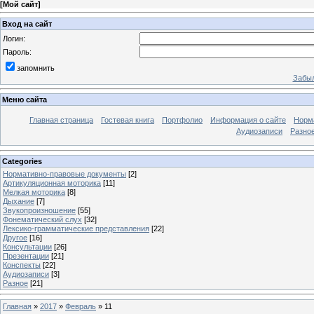
[
Мой сайт
]
Вход на сайт
Логин:
Пароль:
запомнить
Забыл
Меню сайта
Главная страница
Гостевая книга
Портфолио
Информация о сайте
Норм
Аудиозаписи
Разно
Categories
Нормативно-правовые документы
[2]
Артикуляционная моторика
[11]
Мелкая моторика
[8]
Дыхание
[7]
Звукопроизношение
[55]
Фонематический слух
[32]
Лексико-грамматические представления
[22]
Другое
[16]
Консультации
[26]
Презентации
[21]
Конспекты
[22]
Аудиозаписи
[3]
Разное
[21]
Главная
»
2017
»
Февраль
»
11