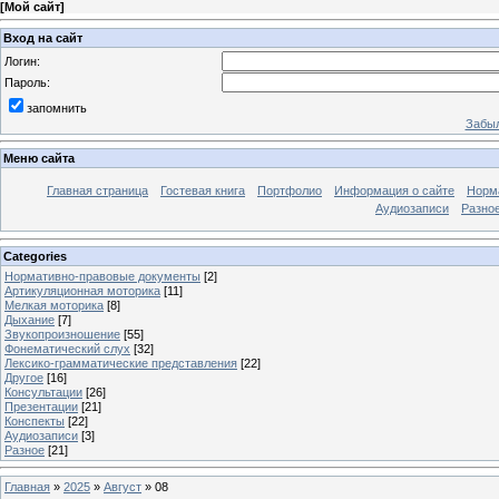
[
Мой сайт
]
Вход на сайт
Логин:
Пароль:
запомнить
Забыл
Меню сайта
Главная страница
Гостевая книга
Портфолио
Информация о сайте
Норм
Аудиозаписи
Разно
Categories
Нормативно-правовые документы
[2]
Артикуляционная моторика
[11]
Мелкая моторика
[8]
Дыхание
[7]
Звукопроизношение
[55]
Фонематический слух
[32]
Лексико-грамматические представления
[22]
Другое
[16]
Консультации
[26]
Презентации
[21]
Конспекты
[22]
Аудиозаписи
[3]
Разное
[21]
Главная
»
2025
»
Август
»
08