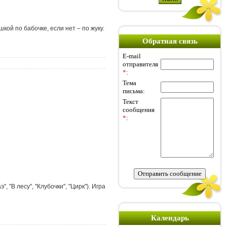
кой по бабочке, если нет – по жуку.
Обратная связь
E-mail
отправителя
*
:
Тема
письма:
Текст
сообщения
*
:
 "В лесу", "Клубочки", "Цирк"). Игра
Календарь