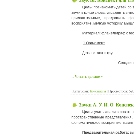
Звук Ы. Конспект для с
Цель
: познакомить детей со 
звуки в конце слова, упражнять в 
прилагательные, продолжать фо
восприятие, мелкую моторику, мыш
Материал: фланелеграф с геом
1.Оргмомент
Дети встают в круг.
Сегодня 
...
Читать дальше »
Категория:
Конспекты
| Просмотров: 528
Звуки А, У, И, О. Консп
Цель:
учить анализировать ц
пространственные представления, 
фонематическое восприятие, память
Предварительная работа:
вы