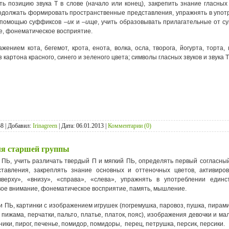
ь позицию звука Т в слове (начало или конец), закрепить знание гласных 
родолжать формировать пространственные представления, упражнять в упот
с помощью суффиксов
–ик
и
–ище
, учить образовывать прилагательные от с
е, фонематическое восприятие.
жением кота, бегемот, крота, енота, волка, осла, творога, йогурта, торта,
картона красного, синего и зеленого цвета; символы гласных звуков и звука Т
8 | Добавил:
Irinagreen
| Дата:
06.01.2013
|
Комментарии (0)
ля старшей группы
 ПЬ, учить различать твердый П и мягкий ПЬ, определять первый согласны
ставления, закреплять знание основных и оттеночных цветов, активир
вверху», «внизу», «справа», «слева», упражнять в употреблении единс
вое внимание, фонематическое восприятие, память, мышление.
и ПЬ, картинки с изображением игрушек (погремушка, паровоз, пушка, пирами
ижама, перчатки, пальто, платье, платок, пояс), изображения девочки и мал
ики, пирог, печенье, помидор, помидоры, перец, петрушка, персик, персики.