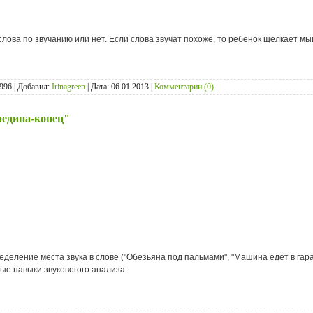
лова по звучанию или нет. Если слова звучат похоже, то ребенок щелкает мыш
996 | Добавил:
Irinagreen
| Дата:
06.01.2013
|
Комментарии (0)
редина-конец"
деление места звука в слове ("Обезьяна под пальмами", "Машина едет в гараэ",
е навыки звуковогого анализа.