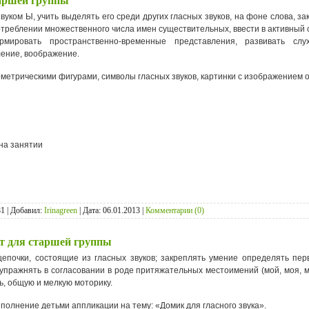
таршей группы
звуком Ы, учить выделять его среди других гласных звуков, на фоне слова, 
употреблении множественного числа имен существительных, ввести в активны
рмировать пространственно-временные представления, развивать слу
ление, воображение.
етрическими фигурами, символы гласных звуков, картинки с изображением ов
на занятии
1 | Добавил:
Irinagreen
| Дата:
06.01.2013
|
Комментарии (0)
ект для старшей группы
епочки, состоящие из гласных звуков; закреплять умение определять перв
упражнять в согласовании в роде притяжательных местоимений (мой, моя, м
, общую и мелкую моторику.
полнение детьми аппликации на тему: «Домик для гласного звука».