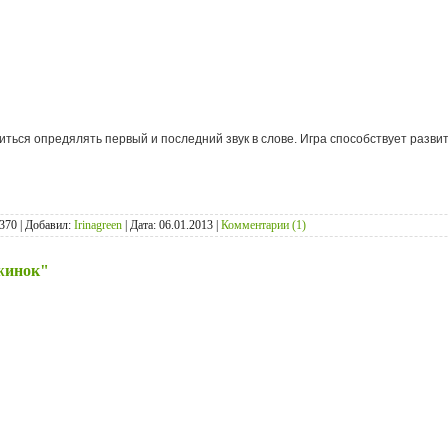
ться опредялять первый и последний звук в слове. Игра способствует разви
370 | Добавил:
Irinagreen
| Дата:
06.01.2013
|
Комментарии (1)
жинок"