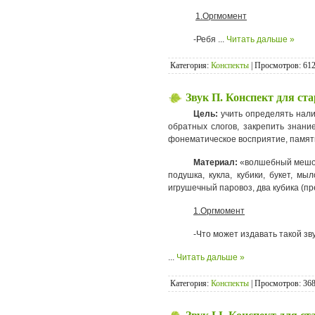
1.Оргмомент
-Ребя
...
Читать дальше »
Категория:
Конспекты
| Просмотров: 612
Звук П. Конспект для ст
Цель:
учить определять налич
обратных слогов, закрепить знани
фонематическое восприятие, памят
Материал:
«волшебный мешочек
подушка, кукла, кубики, букет, м
игрушечный паровоз, два кубика (пр
1.Оргмомент
-Что может издавать такой зву
...
Читать дальше »
Категория:
Конспекты
| Просмотров: 368