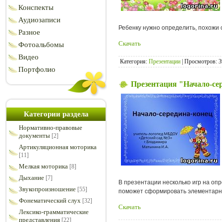
Конспекты
Аудиозаписи
Ребенку нужно определить, похожи с
Разное
Скачать
Фотоальбомы
Видео
Категория:
Презентации
| Просмотров: 3
Портфолио
Презентация "Начало-се
Категории раздела
Нормативно-правовые
документы
[2]
Артикуляционная моторика
[11]
Мелкая моторика
[8]
Дыхание
[7]
В презентации несколько игр на опре
Звукопроизношение
[55]
поможет сформировать элементарны
Фонематический слух
[32]
Скачать
Лексико-грамматические
представления
[22]