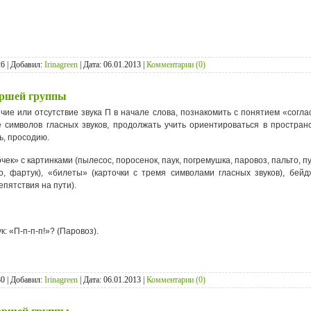
6 | Добавил:
Irinagreen
| Дата:
06.01.2013
|
Комментарии (0)
аршей группы
ие или отсутствие звука П в начале слова, познакомить с понятием «соглас
е символов гласных звуков, продолжать учить ориентироваться в пространс
ь, просодию.
» с картинками (пылесос, поросенок, паук, погремушка, паровоз, пальто, пуго
ыло, фартук), «билеты» (карточки с тремя символами гласных звуков), бей
епятствия на пути).
к: «П-п-п-п!»? (Паровоз).
0 | Добавил:
Irinagreen
| Дата:
06.01.2013
|
Комментарии (0)