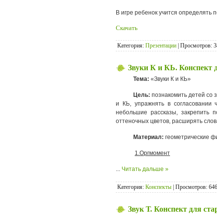
В игре ребенок учится определять п
Скачать
Категория:
Презентации
| Просмотров: 3
Звуки К и КЬ. Конспект
Тема:
«Звуки К и КЬ»
Цель:
познакомить детей со з
и КЬ, упражнять в согласовании 
небольшие рассказы, закрепить п
оттеночных цветов, расширять слов
Материал:
геометрические ф
1.Оргмомент
...
Читать дальше »
Категория:
Конспекты
| Просмотров: 646
Звук Т. Конспект для ст