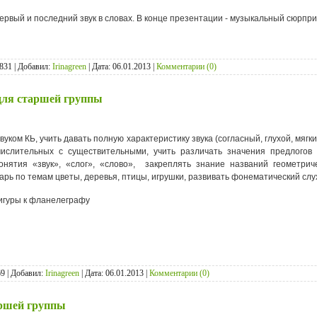
ервый и последний звук в словах. В конце презентации - музыкальный сюрпри
831 | Добавил:
Irinagreen
| Дата:
06.01.2013
|
Комментарии (0)
 для старшей группы
вуком КЬ, учить давать полную характеристику звука (согласный, глухой, мягк
числительных с существительными, учить различать значения предлогов н
онятия «звук», «слог», «слово», закреплять знание названий геометри
арь по темам цветы, деревья, птицы, игрушки, развивать фонематический слу
игуры к фланелеграфу
9 | Добавил:
Irinagreen
| Дата:
06.01.2013
|
Комментарии (0)
аршей группы