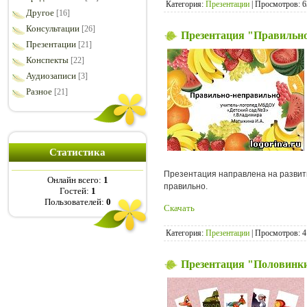
Категория:
Презентации
| Просмотров: 6
Другое
[16]
Консультации
[26]
Презентация "Правильн
Презентации
[21]
Конспекты
[22]
Аудиозаписи
[3]
Разное
[21]
Статистика
Презентация направлена на развити
Онлайн всего:
1
правильно.
Гостей:
1
Пользователей:
0
Скачать
Категория:
Презентации
| Просмотров: 4
Презентация "Половинки