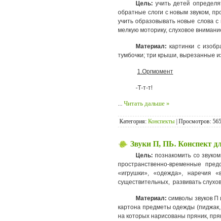
Цель:
учить детей определят
обратные слоги с новым звуком, п
учить образовывать новые слова 
мелкую моторику, слуховое внимани
Материал:
картинки с изобра
тумбочки; три крыши, вырезанные из 
1.Оргмомент
-Т-т-т!
...
Читать дальше »
Категория:
Конспекты
| Просмотров: 565
Звуки П, ПЬ. Конспект д
Цель:
познакомить со звуком
пространственно-временные пред
«игрушки», «одежда», наречия «
существительных, развивать слухо
Материал:
символы звуков П 
картона предметы одежды (пиджак, п
на которых нарисованы пряник, прян