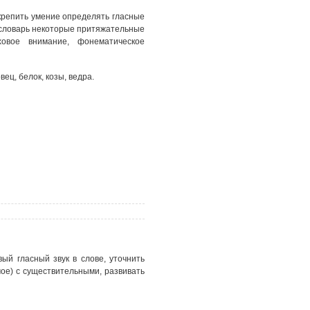
закрепить умение определять гласные
й словарь некоторые притяжательные
ховое внимание, фонематическое
ец, белок, козы, ведра.
ый гласный звук в слове, уточнить
ое) с существительными, развивать