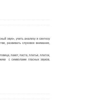
ный звук», учить анализу и синтезу
тве, развивать слуховое внимание,
вица, пакет, паста, платье, платок,
джики с символами гласных звуков,