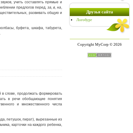
звуков, учить составлять прямые и
реблении предлогов перед
, за, в, на
,
Друзья сайта
уществительных, развивать общую и
Логобург
 колбасы, буфета, шкафа, табурета,
.
Copyright MyCorp © 2026
й в слове, продолжать формировать
овать в речи обобщающие понятия
твенного и множественного числа
да, петушок, пират), вырезанные из
ьчика, карточки на каждого ребенка,